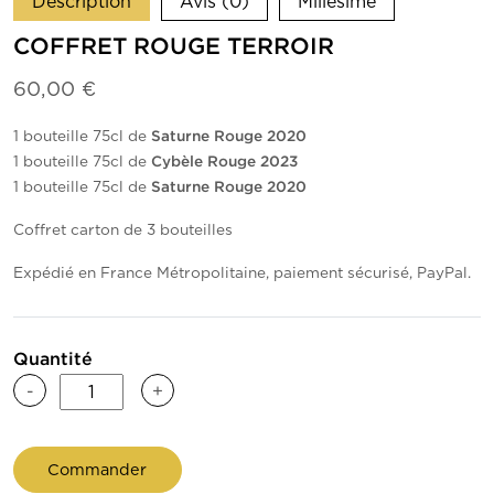
Description
Avis (0)
Millésime
COFFRET ROUGE TERROIR
60,00
€
1 bouteille 75cl de
Saturne Rouge 2020
1 bouteille 75cl de
Cybèle Rouge 2023
1 bouteille 75cl de
Saturne Rouge 2020
Coffret carton de 3 bouteilles
Expédié en France Métropolitaine, paiement sécurisé, PayPal.
Quantité
quantité
-
+
de
Coffret
Commander
Rouge