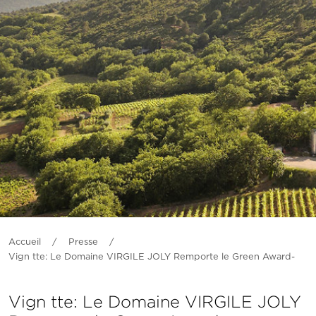
Accueil
/
Presse
/
Vign tte: Le Domaine VIRGILE JOLY Remporte le Green Award-
Vign tte: Le Domaine VIRGILE JOLY